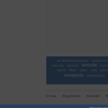
architektura drewniana
beskid wy
kościół
kaszuby
klasztor
kości
natura
ołtarz
pałac
park
park 
świątynia
wielkopolska
O nas
Regulamin
Kontakt
R