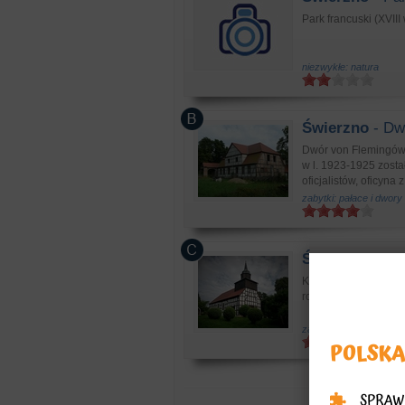
Park francuski (XVII
niezwykłe: natura
Świerzno
- Dw
Dwór von Flemingów, 
w l. 1923-1925 zost
oficjalistów, oficyna 
zabytki: pałace i dwory
Świerzno
- Koś
Kościół Świętej Trój
rozbudowany 1708, 
zabytki: kościoły, klasz