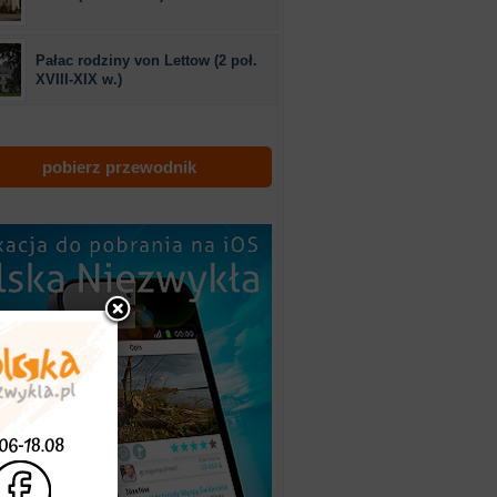
Pałac rodziny von Lettow (2 poł.
XVIII-XIX w.)