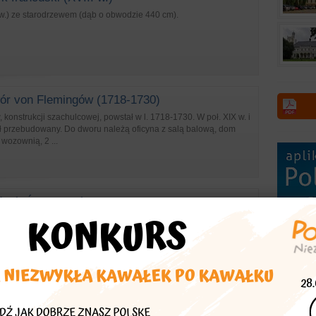
I w.) ze starodrzewem (dąb o obwodzie 440 cm).
ór von Flemingów (1718-1730)
konstrukcji szachulcowej, powstał w l. 1718-1730. W poł. XIX w. i
ał przebudowany. Do dworu należą oficyna z salą balową, dom
z wozownią, 2 ...
ciół Świętej Trójcy (1681)
cy, dawny ewangelicki, konstrukcji szachulcowej (1681,
1727).
tory, sanktuaria