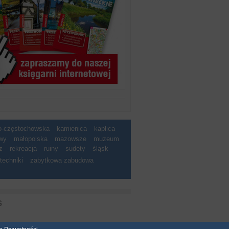
ko-częstochowska
kamienica
kaplica
wy
małopolska
mazowsze
muzeum
z
rekreacja
ruiny
sudety
śląsk
techniki
zabytkowa zabudowa
S