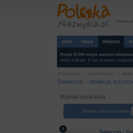
Dostepna r
start
mapa
miejsca
t
Ponad 20 000 miejsc wartych odwiedze
dwóch kółkach. U nas na pewno znajdzies
Strona główna
ciekawe miejsca
wyniki 
Świerzno - atrakcje turyst
Wyniki szukania
Wybierz miejsca z rankingu
Świerzno
- Par