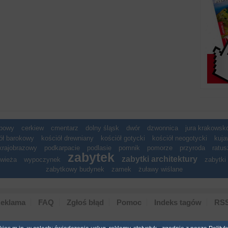
spowy
cerkiew
cmentarz
dolny śląsk
dwór
dzwonnica
jura krakows
ół barokowy
kościół drewniany
kościół gotycki
kościół neogotycki
kuja
krajobrazowy
podkarpacie
podlasie
pomnik
pomorze
przyroda
ratus
zabytek
zabytki architektury
wieża
wypoczynek
zabytki 
zabytkowy budynek
zamek
żuławy wiślane
eklama
FAQ
Zgłoś błąd
Pomoc
Indeks tagów
RS
Copyright © 2007 Polska Niezwyk�a