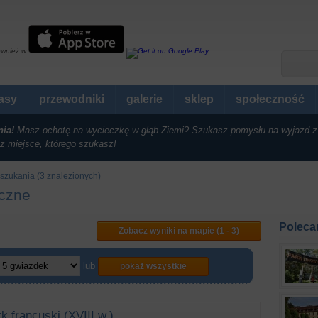
ównież w
rasy
przewodniki
galerie
sklep
społeczność
nia!
Masz ochotę na wycieczkę w głąb Ziemi? Szukasz pomysłu na wyjazd z
z miejsce, którego szukasz!
szukania (3 znalezionych)
yczne
Poleca
Zobacz wyniki na mapie (1 - 3)
lub
pokaż wszystkie
k francuski (XVIII w.)