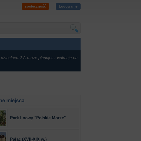
społeczność
Logowanie
 dzieckiem? A może planujesz wakacje na
ne miejsca
Park linowy "Polskie Morze"
Pałac (XVII-XIX w.)