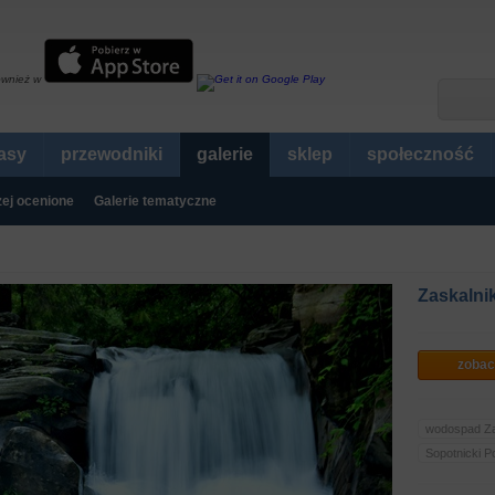
ównież w
rasy
przewodniki
galerie
sklep
społeczność
ej ocenione
Galerie tematyczne
Zaskalni
zobac
wodospad Za
Sopotnicki P