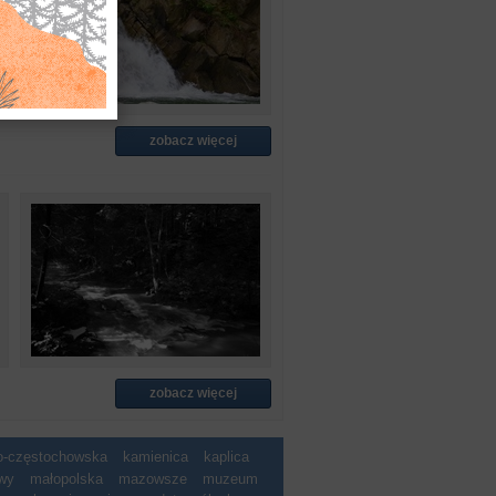
zobacz więcej
zobacz więcej
ko-częstochowska
kamienica
kaplica
wy
małopolska
mazowsze
muzeum