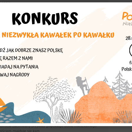
 popie...
a rozrywki
przestrzenne...
estrzenne są efektem imprez kulturalnych nazwanych Biennale
 Pierwsze biennale rozpoczęło się 22 lipca 1965 roku. Ta idea,
 Elblągu zosta...
 sztuka współczesna
eum Archidiecezjalne
najcenniejsze Muzeum Archidiecezjalne zostało powołane do
ewnością warto je zobaczyć. Jego bogata kolekcja obejmuje rzeźby
mienne i tkani...
eny i galerie
Dom Długosza - Muzeum Diecezjalne
zeszłości Zbudowany w 1476 r. z fundacji Jana Długosza (stąd
komicie zachowany przykład gotyckiego domu mieszkalnego.
ściem znajduje się kam...