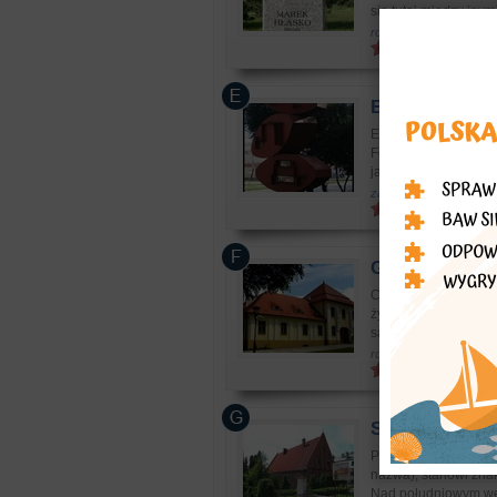
się tutaj miedzy inymi
rozrywka: parki i centr
Elbląg
- Formy 
Elbląskie formy prz
Form Przestrzennych.
jak nigdzie indziej, w
zabytki: architektura i
Gniezno
- Muz
Cenne, cenniejsze, 
życia w 1991 r i z p
sakralne, portrety tru
rozrywka: muzea, skans
Sandomierz
- 
Pamiątki odległej pr
nazwa), stanowi zna
Nad południowym wej