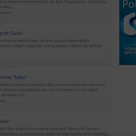
przestrzeni wieków zmieniała się. Była Frauengasse, Niewieścią,
roku j...
klimatem”
ród Saski
chliwszej arterii miasta zaczyna się park pełen starych
ionych alejek i ławeczek. Jest tu również miejsce dla dziecka -
enne "baby"
yńskiego zamku przycupnęły, jakby nieco wystraszone, kamienne
ed wiekami w granitowych głazach narzutowych. Czas zatarł
 ale łatwo rozp...
zaje
Sław
leja Sław została usytuowana na terenie Skweru im. Szarych
ieszczane są sukcesywnie popiersia ludzi kultury XX w. Znajdują