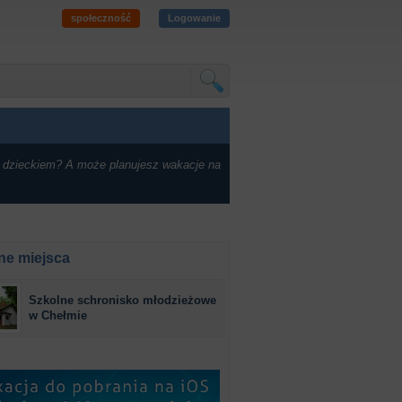
społeczność
Logowanie
 dzieckiem? A może planujesz wakacje na
ne miejsca
Szkolne schronisko młodzieżowe
w Chełmie