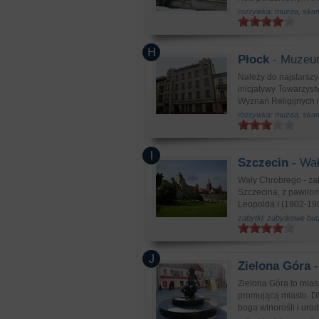
rozrywka: muzea, skans
Płock
- Muzeu
Należy do najstarszy
inicjatywy Towarzys
Wyznań Religijnych i
rozrywka: muzea, skans
Szczecin
- Wał
Wały Chrobrego - zał
Szczecina, z pawilon
Leopolda I (1902-190
zabytki: zabytkowe bu
Zielona Góra
-
Zielona Góra to mias
promującą miasto. Dl
boga winorośli i urod