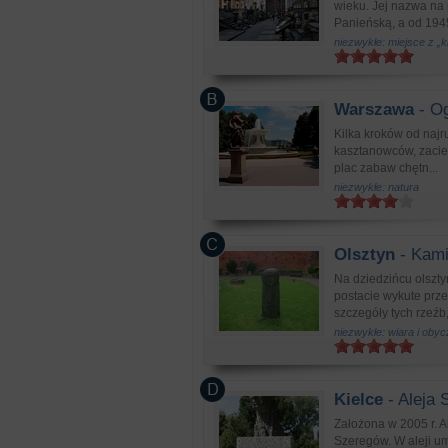
wieku. Jej nazwa na 
Panieńską, a od 1945 
niezwykłe: miejsce z „
Warszawa
- Og
Kilka kroków od najru
kasztanowców, zacien
plac zabaw chętn...
niezwykłe: natura
Olsztyn
- Kami
Na dziedzińcu olszt
postacie wykute prz
szczegóły tych rzeźb,
niezwykłe: wiara i obyc
Kielce
- Aleja 
Założona w 2005 r. A
Szeregów. W aleji um