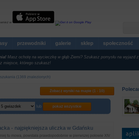
ównież w
rasy
przewodniki
galerie
sklep
społeczność
nia!
Masz ochotę na wycieczkę w głąb Ziemi? Szukasz pomysłu na wyjazd z
z miejsce, którego szukasz!
 szukania (1369 znalezionych)
Poleca
Zobacz wyniki na mapie (1 - 10)
lub
pokaż wszystkie
acka - najpiękniejsza uliczka w Gdańsku
o niej tu mowa, powstała prawdopodobnie w pierwszej połowie XIV