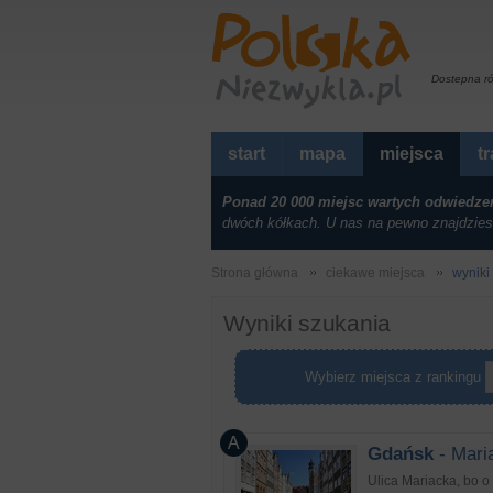
Dostepna r
start
mapa
miejsca
t
Ponad 20 000 miejsc wartych odwiedze
dwóch kółkach. U nas na pewno znajdzies
Strona główna
ciekawe miejsca
wyniki
Wyniki szukania
Wybierz miejsca z rankingu
Gdańsk
- Mari
Ulica Mariacka, bo 