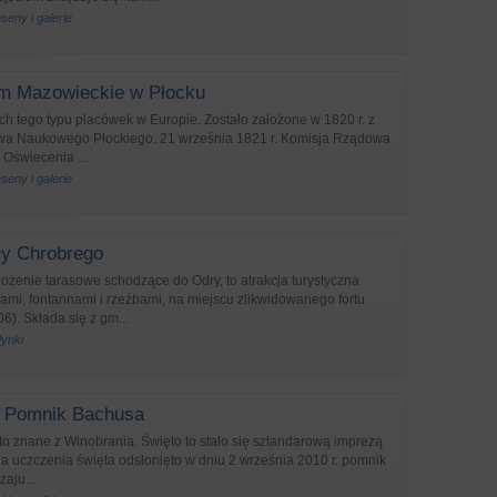
eny i galerie
m Mazowieckie w Płocku
ch tego typu placówek w Europie. Zostało założone w 1820 r. z
twa Naukowego Płockiego. 21 września 1821 r. Komisja Rządowa
 Oświecenia ...
eny i galerie
y Chrobrego
ożenie tarasowe schodzące do Odry, to atrakcja turystyczna
ami, fontannami i rzeźbami, na miejscu zlikwidowanego fortu
6). Składa się z gm...
dynki
 Pomnik Bachusa
to znane z Winobrania. Święto to stało się sztandarową imprezą
a uczczenia święta odsłonięto w dniu 2 września 2010 r. pomnik
zaju...