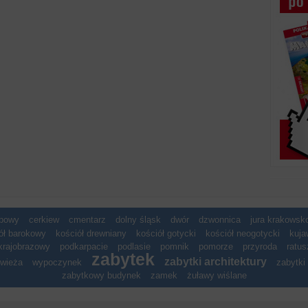
spowy
cerkiew
cmentarz
dolny śląsk
dwór
dzwonnica
jura krakows
ół barokowy
kościół drewniany
kościół gotycki
kościół neogotycki
kuja
krajobrazowy
podkarpacie
podlasie
pomnik
pomorze
przyroda
ratus
zabytek
zabytki architektury
wieża
wypoczynek
zabytki 
zabytkowy budynek
zamek
żuławy wiślane