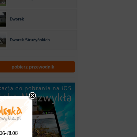
Dworek
Dworek Strużyńskich