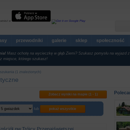
ównież w
rasy
przewodniki
galerie
sklep
społeczność
nia!
Masz ochotę na wycieczkę w głąb Ziemi? Szukasz pomysłu na wyjazd z
z miejsce, którego szukasz!
szukania (1 znalezionych)
styczne
Poleca
Zobacz wyniki na mapie (1 - 1)
lub
pokaż wszystkie
ościół pw.Trójcy Przenajświętszej