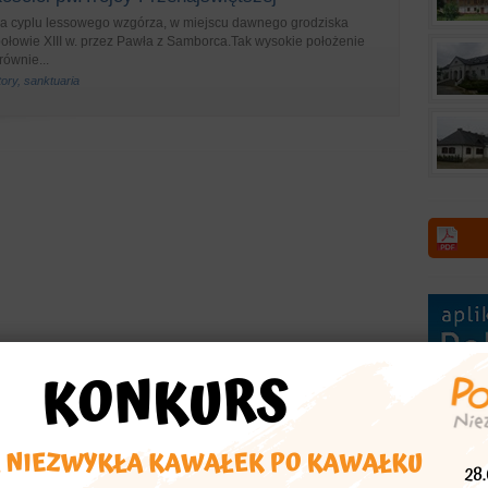
na cyplu lessowego wzgórza, w miejscu dawnego grodziska
łowie XIII w. przez Pawła z Samborca.Tak wysokie położenie
ównie...
tory, sanktuaria