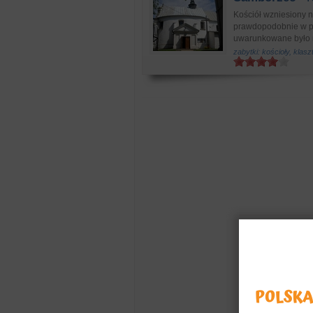
Kościół wzniesiony 
prawdopodobnie w po
uwarunkowane było r
zabytki: kościoły, klasz