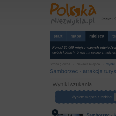
Dostepna r
start
mapa
miejsca
t
Ponad 20 000 miejsc wartych odwiedze
dwóch kółkach. U nas na pewno znajdzies
Strona główna
ciekawe miejsca
wyniki 
Samborzec - atrakcje tury
Wyniki szukania
Wybierz miejsca z rankingu
Samborzec
- K