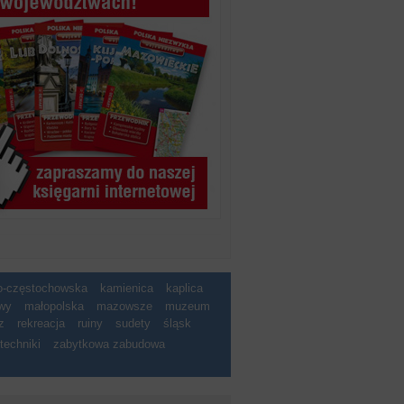
ko-częstochowska
kamienica
kaplica
wy
małopolska
mazowsze
muzeum
z
rekreacja
ruiny
sudety
śląsk
techniki
zabytkowa zabudowa