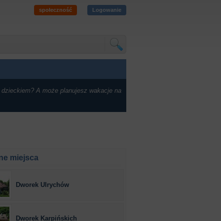
społeczność
Logowanie
 dzieckiem? A może planujesz wakacje na
ne miejsca
Dworek Ulrychów
Dworek Karpińskich