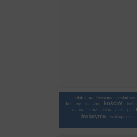
architektura drewniana
beskid wy
kościół
kaszuby
klasztor
kości
natura
ołtarz
pałac
park
park 
świątynia
wielkopolska