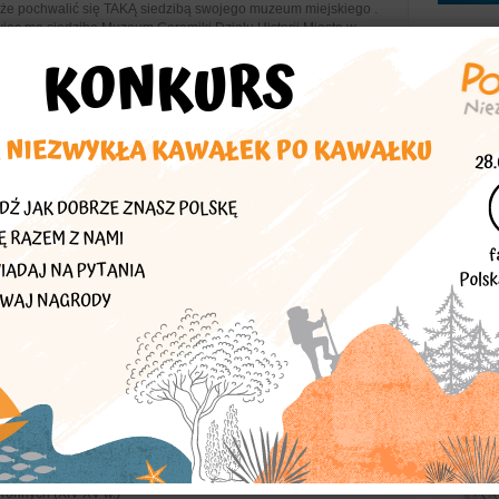
że pochwalić się TAKĄ siedzibą swojego muzeum miejskiego .
wiec ma siedzibę Muzeum Ceramiki Działu Historii Miasta w
awą przeszłością. Neokl...
dynki
Muzeum Ceramiki
cy Mickiewicza 13 w budynku przylegającym do murów obronnych a
V wieczną wieżę obronną. Pierwsze muzeum otwarto tu w
kierował wybitny arc...
dynki
Kościół WNMP i św. Mikołaja
 Najświętszej Marii Panny i św. Mikołaja (XIII w., dwukrotnie
VII w.).
tory, sanktuaria
Fragmenty murów obronnych
onnych (XIV-XV w.)