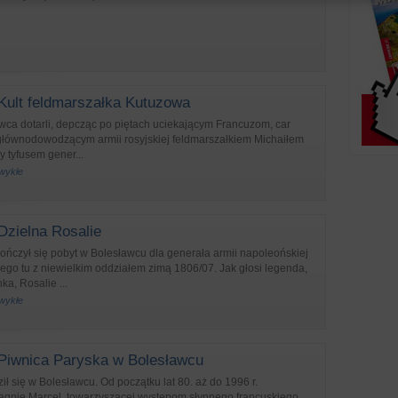
Kult feldmarszałka Kutuzowa
wca dotarli, depcząc po piętach uciekającym Francuzom, car
 głównodowodzącym armii rosyjskiej feldmarszałkiem Michaiłem
tyfusem gener...
zwykłe
Dzielna Rosalie
ńczył się pobyt w Bolesławcu dla generała armii napoleońskiej
cego tu z niewielkim oddziałem zimą 1806/07. Jak głosi legenda,
ka, Rosalie ...
zwykłe
Piwnica Paryska w Bolesławcu
 się w Bolesławcu. Od początku lat 80. aż do 1996 r.
nie Marcel, towarzyszącej występom słynnego francuskiego