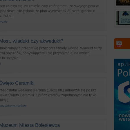
ek założył się, że zmieści cały zbiór grochu ze swojego pola w
podziewał się jednak, że plon wyniesie aż 30 szefli grochu o
 litr&o...
zwykłe
Most, wiadukt czy akwedukt?
 umożliwiająca przeprawę przez przeszkody wodne. Wiadukt służy
owi pojazdów, odbywającemu się przynajmniej na dwóch
to urządze...
i
Święto Ceramiki
rzedostatni weekend sierpnia (18-22.08.) odbędzie się po raz
eckie Święto Ceramiki. Oprócz kramów zapełnionych nie tylko
ką (...
oczynku w mieście
Muzeum Miasta Bolesławca