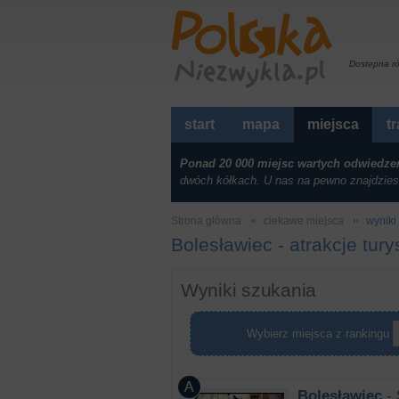
Dostepna r
start
mapa
miejsca
t
Ponad 20 000 miejsc wartych odwiedze
dwóch kółkach. U nas na pewno znajdzies
Strona główna
ciekawe miejsca
wyniki
Bolesławiec - atrakcje tur
Wyniki szukania
Wybierz miejsca z rankingu
Bolesławiec
- 