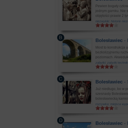
Pewien bogaty człowi
jednym garnku. Nie s
objętości prawie 2 tys.
niezwykłe: historie nie
Bolesławiec
- 
Most to konstrukcja
bezkolizyjnemu ruch
poziomach. Akwedukt 
zabytki: zabytki technik
Bolesławiec
- 
Już niedługo, bo w p
szesnasty Bolesławi
bolesławiecką kamion
rozrywka: miejsca wyp
Bolesławiec
- 