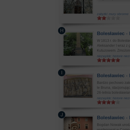
zabytki: mury obronne
Bolesławiec
- 
W 1813 r. do Bolesła
Aleksander I wraz z
Kutuzowem. Zmożony 
niezwykłe: historie nie
Bolesławiec
- 
Bardzo pechowo zako
le Bruna, stacjonują
26-letnia bolesławian
niezwykłe: historie nie
Bolesławiec
- 
Bogdan Nowak urodził
występował w Compag