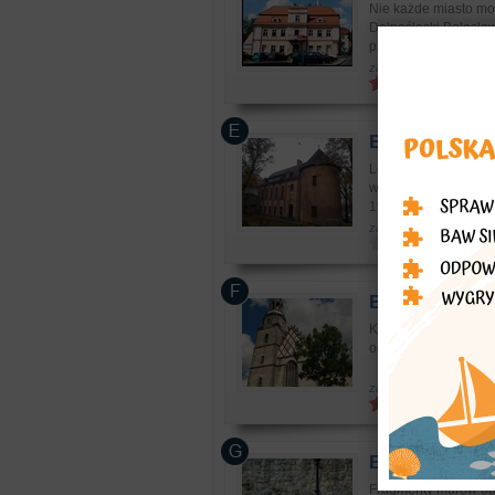
Nie każde miasto mo
Dolnośląski Bolesła
pałacu z bardzo ciek
zabytki: zabytkowe bu
Bolesławiec
- 
Lokuje się przy uli
wkomponowano weń X
1908 r a przebudową 
zabytki: zabytkowe bu
Bolesławiec
- 
Kościół Wniebowzięcia
odbudowywany XV i X
zabytki: kościoły, klasz
Bolesławiec
- 
Fragmenty murów obr