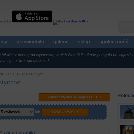
ównież w
rasy
przewodniki
galerie
sklep
społeczność
nia!
Masz ochotę na wycieczkę w głąb Ziemi? Szukasz pomysłu na wyjazd z
z miejsce, którego szukasz!
 szukania (47 znalezionych)
ystyczne
Poleca
Zobacz wyniki na mapie (1 - 10)
lub
pokaż wszystkie
Stolica ceramiki