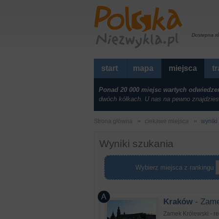
Dostepna r
start
mapa
miejsca
t
Ponad 20 000 miejsc wartych odwiedze
dwóch kółkach. U nas na pewno znajdzies
Strona główna
ciekawe miejsca
wyniki
Wyniki szukania
Wybierz miejsca z rankingu
Kraków
- Zame
Zamek Królewski - re