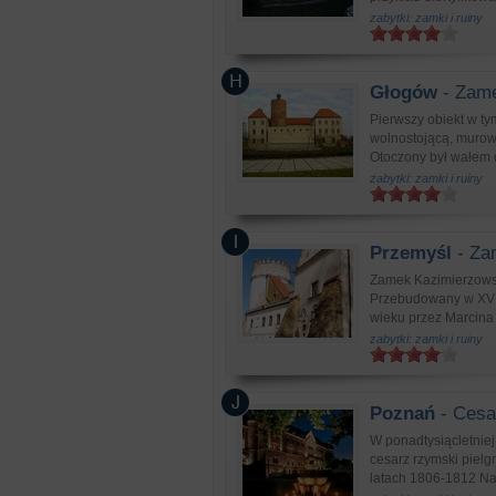
zabytki: zamki i ruiny
Głogów
- Zame
Pierwszy obiekt w ty
wolnostojącą, murow
Otoczony był wałem 
zabytki: zamki i ruiny
Przemyśl
- Za
Zamek Kazimierzowsk
Przebudowany w XVI 
wieku przez Marcina K
zabytki: zamki i ruiny
Poznań
- Cesa
W ponadtysiącletniej h
cesarz rzymski pielg
latach 1806-1812 Na