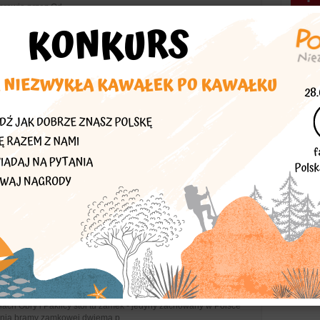
rawie przez Od...
książąt mazowieckich
amku sięgają połowy X wieku, kiedy to Mieszko I założył na
mskim gród książęcy. Właściwy zamek wzniósł w XIV wieku
ako b...
winów (XIII, XIV, XVI, XVIII w.)
 miast Dolnych Łużyc, Żary, obchodziło niedawno 1000-lecie
erwsza wzmianka o osadzie nad Żarką pochodzi z 1007 r.
heologiczne wskazują, że osa...
 Zamek piastowski (XIV – XVI w.)
gące bramy Na weekend warto zaplanować odwiedzenie
ach Obry i Paklicy stoi tu zamek - jedyny zachowany w Polsce
wania bramy zamkowej dwiema p...