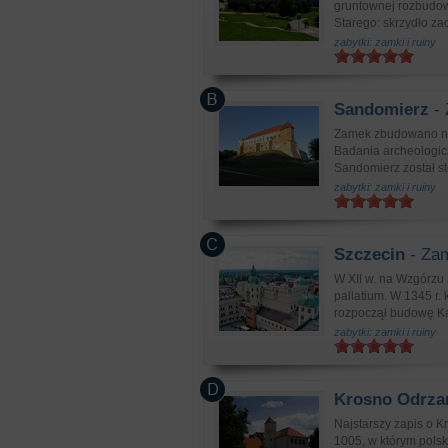
gruntownej rozbudow
Starego: skrzydło za
zabytki: zamki i ruiny
Sandomierz
- 
Zamek zbudowano na 
Badania archeologicz
Sandomierz został sto
zabytki: zamki i ruiny
Szczecin
- Zam
W XII w. na Wzgórzu
pallatium. W 1345 r.
rozpoczął budowę Ka
zabytki: zamki i ruiny
Krosno Odrza
Najstarszy zapis o K
1005, w którym pols