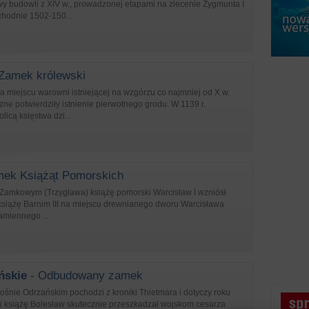
y budowli z XIV w., prowadzonej etapami na zlecenie Zygmunta I
chodnie 1502-150...
Zamek królewski
miejscu warowni istniejącej na wzgórzu co najmniej od X w.
ne potwierdziły istnienie pierwotnego grodu. W 1139 r.
licą księstwa dzi...
ek Książąt Pomorskich
 Zamkowym (Trzygława) książę pomorski Warcisław I wzniósł
 książę Barnim III na miejscu drewnianego dworu Warcisława
miennego ...
ńskie
- Odbudowany zamek
rośnie Odrzańskim pochodzi z kroniki Thietmara i dotyczy roku
ki książę Bolesław skutecznie przeszkadzał wojskom cesarza