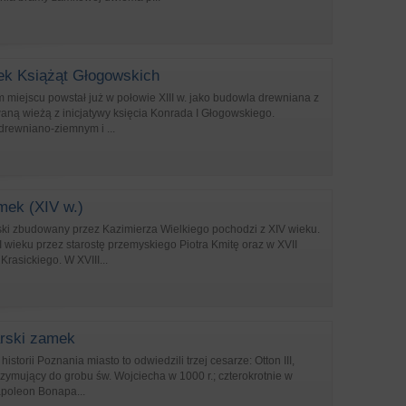
k Książąt Głogowskich
m miejscu powstał już w połowie XIII w. jako budowla drewniana z
aną wieżą z inicjatywy księcia Konrada I Głogowskiego.
drewniano-ziemnym i ...
mek (XIV w.)
i zbudowany przez Kazimierza Wielkiego pochodzi z XIV wieku.
wieku przez starostę przemyskiego Piotra Kmitę oraz w XVII
rasickiego. W XVIII...
rski zamek
istorii Poznania miasto to odwiedzili trzej cesarze: Otton III,
rzymujący do grobu św. Wojciecha w 1000 r.; czterokrotnie w
poleon Bonapa...