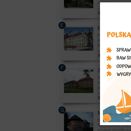
niemieckiego w przep
zabytki: zamki i ruiny
Płock
- Zamek 
Początki płockiego z
obecnym Wzgórzu Tu
Kazimierz Wielki już j
zabytki: zamki i ruiny
Żary
- Zamek De
Jedno z najstarszych
swego powstania. Pi
jednakże badania arc
zabytki: zamki i ruiny
Międzyrzecz
-
Dwie basteje strze
Międzyrzecza. W widł
przykład ufortyfiko