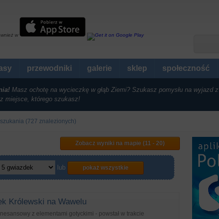
ównież w
rasy
przewodniki
galerie
sklep
społeczność
nia!
Masz ochotę na wycieczkę w głąb Ziemi? Szukasz pomysłu na wyjazd z
z miejsce, którego szukasz!
 szukania (727 znalezionych)
Zobacz wyniki na mapie (11 - 20)
lub
pokaż wszystkie
k Królewski na Wawelu
nesansowy z elementami gotyckimi - powstał w trakcie