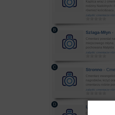
Kaplica wraz z cment
rodziny Nadolnych i 
również kości&oacu..
zabytki: cmentarze ró
Szlaga-Młyn
- 
Cmentarz powstał na
miejscowego młyna. 
pochowana Matylda 
zabytki: cmentarze ró
Stronno
- Cmen
Cmentarz ewangelicki
nagrobków, krzyż ora
cmentarzu rośnie pom
zabytki: cmentarze ró
Lubiewice
- Cm
Cmentarz poewangelic