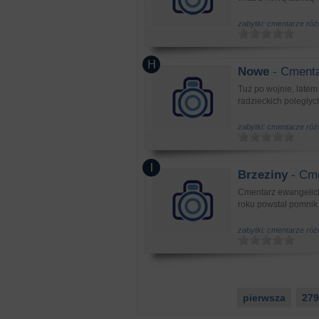
zabytki: cmentarze ró
Nowe
- Cmenta
Tuż po wojnie, latem
radzieckich poległyc
zabytki: cmentarze ró
Brzeziny
- Cme
Cmentarz ewangelick
roku powstał pomnik 
zabytki: cmentarze ró
pierwsza
279