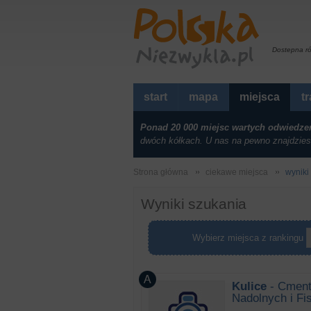
Dostepna r
start
mapa
miejsca
t
Ponad 20 000 miejsc wartych odwiedze
dwóch kółkach. U nas na pewno znajdzies
Strona główna
ciekawe miejsca
wyniki
Wyniki szukania
Wybierz miejsca z rankingu
Kulice
- Cment
Nadolnych i Fi