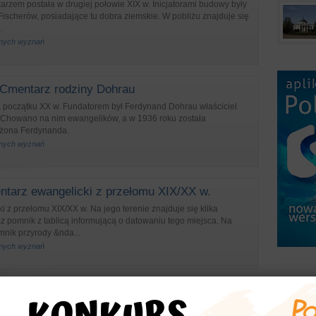
arzem postała w drugiej połowie XIX w. Inicjatorami budowy były
Fischerów, posiadające tu dobra ziemskie. W pobliżu znajduje się
.
żnych wyznań
Cmentarz rodziny Dohrau
 początku XX w. Fundatorem był Ferdynand Dohrau właściciel
Chowano na nim ewangelików, a w 1936 roku została
żona Ferdynanda.
żnych wyznań
tarz ewangelicki z przełomu XIX/XX w.
 z przełomu XIX/XX w. Na jego terenie znajduje się klika
z pomnik z tablicą informującą o datowaniu tego miejsca. Na
nik przyrody &nda...
żnych wyznań
entarz poewangelicki z I poł. XIX w.
ki z I poł. XIX w. data jego zamknięcia 1945?