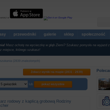
ównież w
rasy
przewodniki
galerie
sklep
społeczność
nia!
Masz ochotę na wycieczkę w głąb Ziemi? Szukasz pomysłu na wyjazd z
z miejsce, którego szukasz!
 szukania (2839 znalezionych)
Poleca
Zobacz wyniki na mapie (2831 - 2839)
lub
pokaż wszystkie
arz rodowy z kaplicą grobową Rodziny
scher