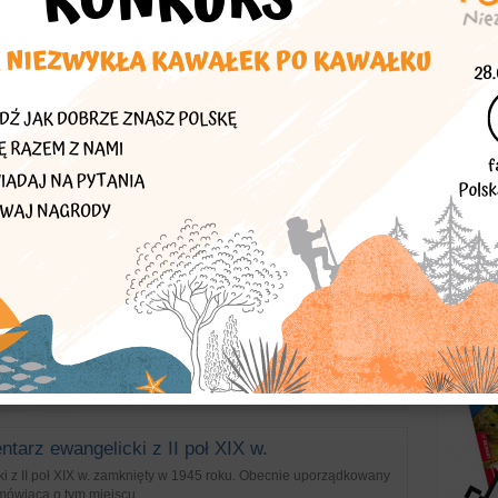
żnych wyznań
tarz ewangelicki
 w Zblewie brak jakichkolwiek informacji, zachowanych kilka
żnych wyznań
mentarz ewangelicki z II poł. XIX w.
z II poł. XIX w.
żnych wyznań
tarz ewangelicki z II poł XIX w.
i z II poł XIX w. zamknięty w 1945 roku. Obecnie uporządkowany
mówiąca o tym miejscu.