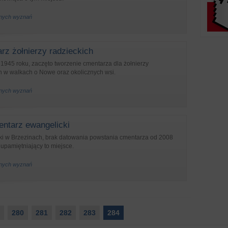
żnych wyznań
rz żołnierzy radzieckich
 1945 roku, zaczęto tworzenie cmentarza dla żołnierzy
h w walkach o Nowe oraz okolicznych wsi.
żnych wyznań
ntarz ewangelicki
i w Brzezinach, brak datowania powstania cmentarza od 2008
upamiętniający to miejsce.
żnych wyznań
280
281
282
283
284