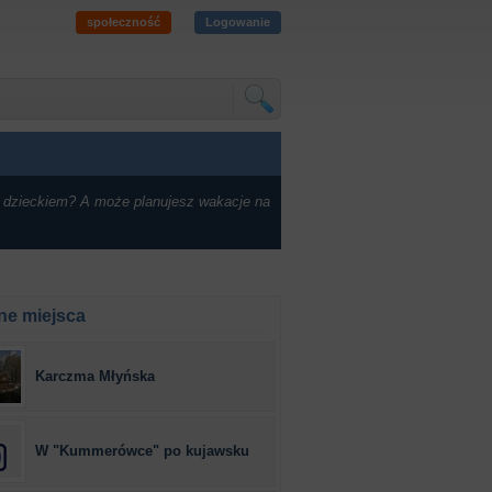
społeczność
Logowanie
 dzieckiem? A może planujesz wakacje na
ne miejsca
Karczma Młyńska
W "Kummerówce" po kujawsku