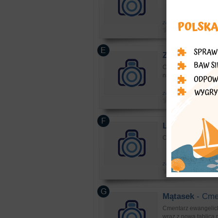
zabytki: cmentarze ró
Zblewo
- Cmen
Cmentarz ewangelicki
nagrobków.
zabytki: cmentarze ró
Lubichowo
- C
Cmentarz ewangelicki 
zabytki: cmentarze ró
Mątasek
- Cmen
Cmentarz ewangelick
wraz z nową tablicą 