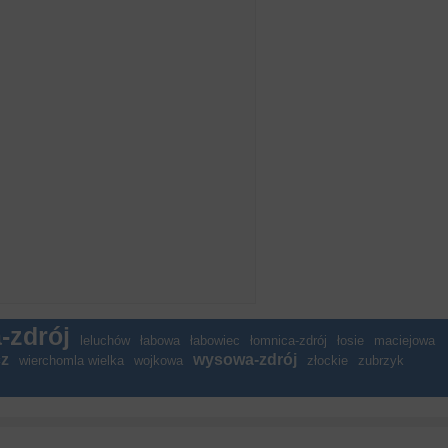
-zdrój
leluchów
łabowa
łabowiec
łomnica-zdrój
łosie
maciejowa
cz
wysowa-zdrój
wierchomla wielka
wojkowa
złockie
zubrzyk