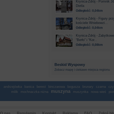
Krynica-Zdrój - Pomnik J
Dietla
Odległość: 0,04km
Krynica-Zdrój - Figury prz
kościele Wniebowzi...
Odległość: 0,04km
Krynica-Zdrój - Zabytkowe
“Berło” i “Kor...
Odległość: 0,08km
Beskid Wyspowy
Zobacz mapę i ciekawe miejsca regionu
andrzejówka
banica
berest
binczarowa
bogusza
brunary
czarna
czy
muszyna
milik
mochnaczka niżna
muszynka
nowa wieś
pio
O nas
Regulamin
Kontakt
Reklama
FAQ
Zgłoś bł