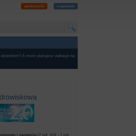
społeczność
Logowanie
 dzieckiem? A może planujesz wakacje na
zdrowiskowa
ensjonaty i sanatoria
(2 poł. XIX - 1 poł.