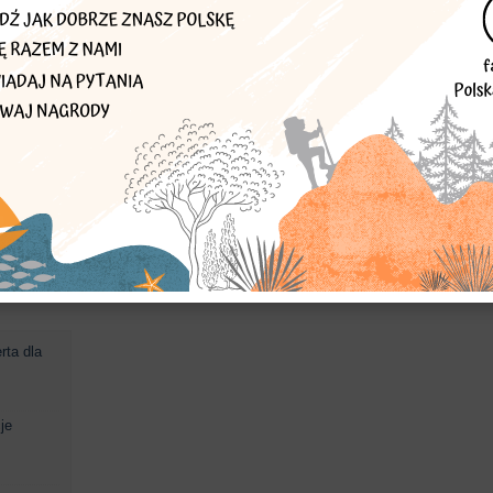
podarzą
 na
rta dla
je