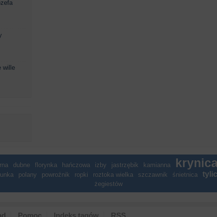
ózefa
y
 wille
krynica
rna
dubne
florynka
hańczowa
izby
jastrzębik
kamianna
tyli
runka
polany
powroźnik
ropki
roztoka wielka
szczawnik
śnietnica
żegiestów
ąd
Pomoc
Indeks tagów
RSS