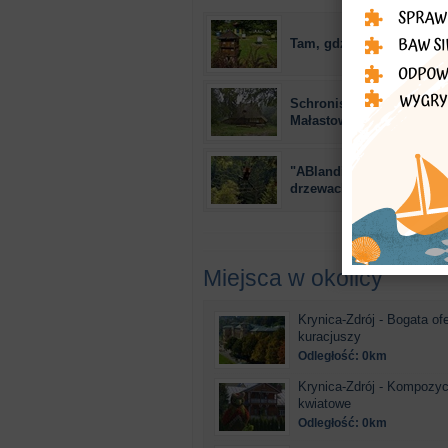
Tam, gdzie pszczoły gos
Schronisko na Magurze
Małastowskiej (1955 r.)
"ABlandia" - park linowy
drzewach
Miejsca w okolicy
Krynica-Zdrój - Bogata ofe
kuracjuszy
Odległość: 0km
Krynica-Zdrój - Kompozyc
kwiatowe
Odległość: 0km