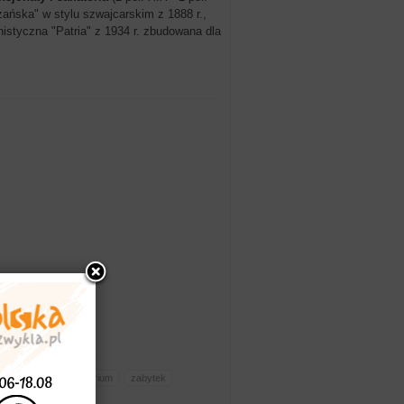
zańska" w stylu szwajcarskim z 1888 r.,
istyczna "Patria" z 1934 r. zbudowana dla
pensjonat
sanatorium
zabytek
skid Wyspowy