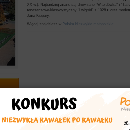
XX w.). Najbardziej znane są: drewniane "Witoldówka" i "Tatr
renesansowo-klasycystyczny "Lwigród" z 1928 r. oraz modern
Jana Kiepury.
Więcej znajdziesz w
Polska Niezwykła małopolskie
echać
asta
zabudowa miejska
zabytkowa zabudowa
uzdrowisko
willa
Witoldówka
Tatrzańska
Lwigród
Patria
Jan Kiepura
Be