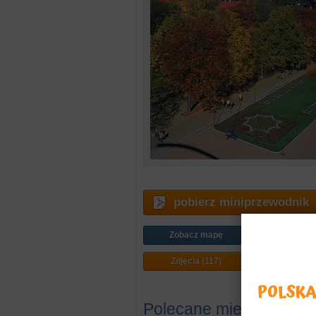
pobierz miniprzewodnik
Zobacz mapę
Jak doj
Zdjęcia (117)
Plan mi
Polecane miejsca