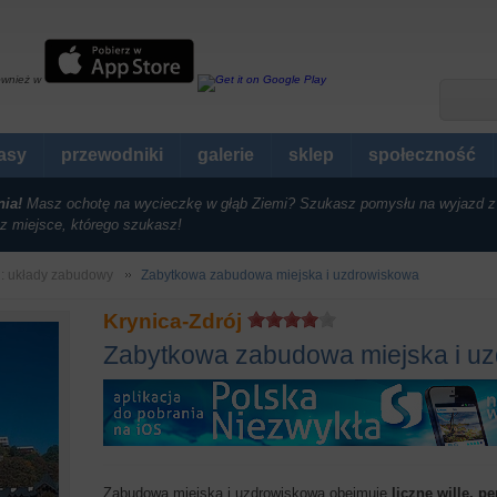
ównież w
rasy
przewodniki
galerie
sklep
społeczność
nia!
Masz ochotę na wycieczkę w głąb Ziemi? Szukasz pomysłu na wyjazd z
z miejsce, którego szukasz!
i: układy zabudowy
Zabytkowa zabudowa miejska i uzdrowiskowa
Krynica-Zdrój
Zabytkowa zabudowa miejska i u
Zabudowa miejska i uzdrowiskowa obejmuje
liczne wille, p