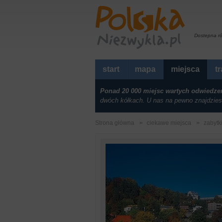
Dostepna r
start
mapa
miejsca
t
Ponad 20 000 miejsc wartych odwiedze
dwóch kółkach. U nas na pewno znajdzies
Strona główna
ciekawe miejsca
zabytk