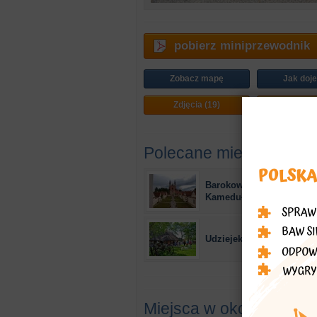
pobierz miniprzewodnik
Zobacz mapę
Jak doj
Zdjęcia (19)
Plan mi
Polecane miejsca
Barokowy zespół klaszto
Kamedułów (XVII/XVIII w.
Udziejek. Gościniec Drum
Miejsca w okolicy