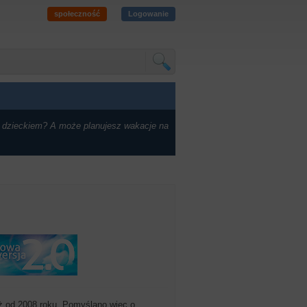
społeczność
Logowanie
 dzieckiem? A może planujesz wakacje na
uż od 2008 roku. Pomyślano więc o