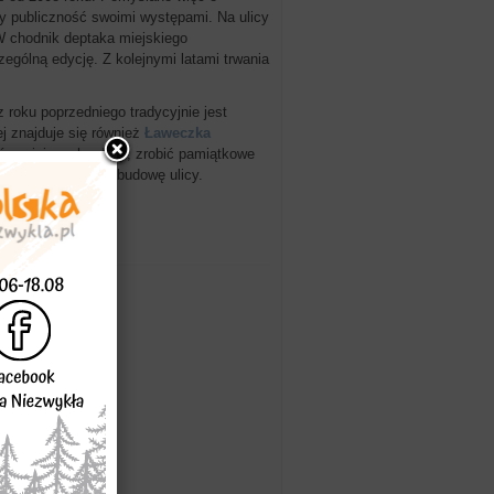
y publiczność swoimi występami. Na ulicy
 W chodnik deptaka miejskiego
gólną edycję. Z kolejnymi latami trwania
 roku poprzedniego tradycyjnie jest
ej znajduje się również
Ławeczka
w minionych edycji, zrobić pamiątkowe
c stanowiących zabudowę ulicy.