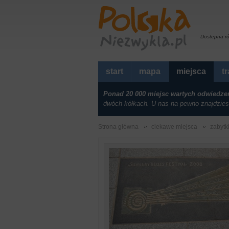
Dostepna r
start
mapa
miejsca
t
Ponad 20 000 miejsc wartych odwiedze
dwóch kółkach. U nas na pewno znajdzies
Strona główna
ciekawe miejsca
zabytk