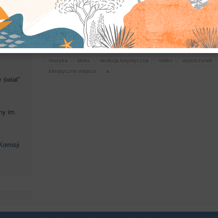
esmana
 Marii
Suwałki
Aleja Gwiazd Bluesa
Suwałki Blues Festival
ulica Ch
muzyka
blues
atrakcja turystyczna
relaks
wypoczynek
klimatyczne miejsce
a
 świat”
ny im.
Komisji