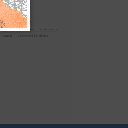
łodna
Deptak
Ławeczka Bluesmana
spacer
zabytkowe kamienice