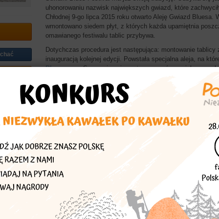
uhonorowaniu nazwisk największych gwiazd, które zachwycił
Chłodnej 9-go lipca 2015 roku otwarto Aleję Gwiazd Bluesa.
wmontowano siedem płyt, z których każda upamiętnia poszcze
omawianego festiwalu tablic przybywa.
Dotychczas procedura jest następująca: montowanie tablicy z
echać
inauguracją kolejnej edycji. Powstała specjalna aleja, na któr
Bluesmana
. Spacerując nią można poznać nazwiska muzykó
asta
zdjęcie oraz odpocząć w klimacie klasycystycznych kamieni
Zaproponował:
jagoda56
Więcej znajdziesz w
Polska Niezwykła podlaskie
ru
)
lin.