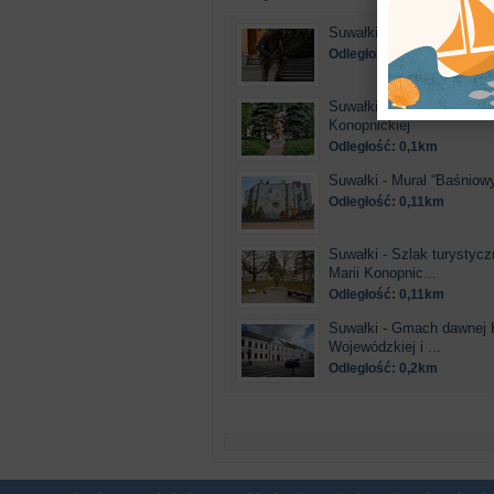
Suwałki - Ławeczka Blu
Odległość: 0,07km
Suwałki - Suwałki. Pomnik
Konopnickiej
Odległość: 0,1km
Suwałki - Mural “Baśniowy
Odległość: 0,11km
Suwałki - Szlak turystycz
Marii Konopnic...
Odległość: 0,11km
Suwałki - Gmach dawnej 
Wojewódzkiej i ...
Odległość: 0,2km