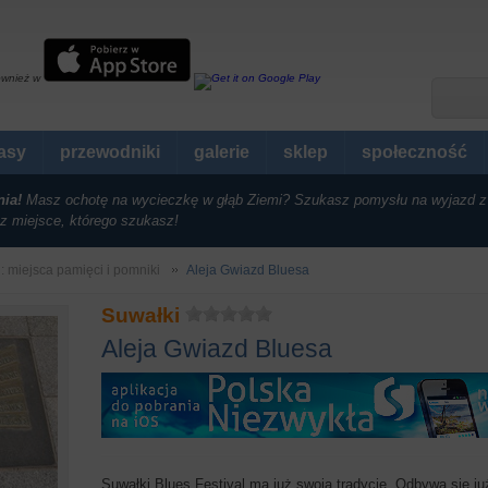
ównież w
rasy
przewodniki
galerie
sklep
społeczność
nia!
Masz ochotę na wycieczkę w głąb Ziemi? Szukasz pomysłu na wyjazd z
z miejsce, którego szukasz!
i: miejsca pamięci i pomniki
Aleja Gwiazd Bluesa
Suwałki
Aleja Gwiazd Bluesa
Suwałki Blues Festival ma już swoją tradycję. Odbywa się j