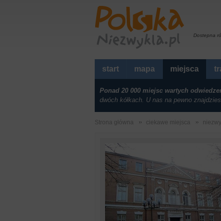
Dostepna r
start
mapa
miejsca
t
Ponad 20 000 miejsc wartych odwiedze
dwóch kółkach. U nas na pewno znajdzies
Strona główna
ciekawe miejsca
niezwy