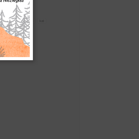
enie hańby
kamień
kat