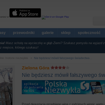
ównież w
rasy
przewodniki
galerie
sklep
społeczność
nia!
Masz ochotę na wycieczkę w głąb Ziemi? Szukasz pomysłu na wyjazd z
z miejsce, którego szukasz!
kłe: historie niezwykłe
Nie będziesz mówił fałszywego świadectwa…
Zielona Góra
Nie będziesz mówił fałszywego 
Przed degustacją przedniego wina z rodzimych winnic warto