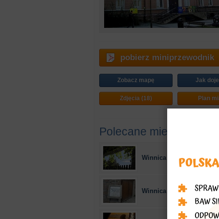
pobierz miniprzewodnik
Zobacz mapę
Jak doj
Zdjęcia (18)
Plan mi
Polecane miejsca
Winnica Julia
Winnica Miłosz