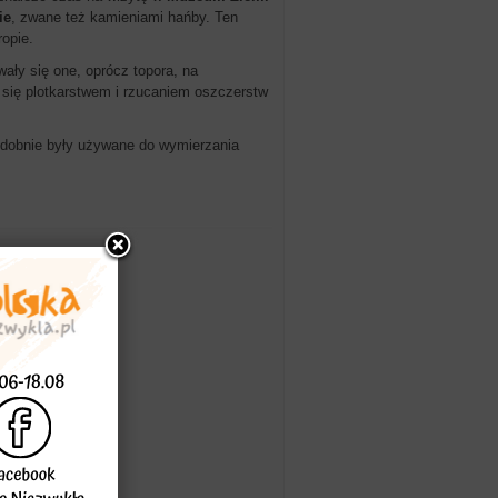
ie
, zwane też kamieniami hańby. Ten
opie.
ły się one, oprócz topora, na
 się plotkarstwem i rzucaniem oszczerstw
odobnie były używane do wymierzania