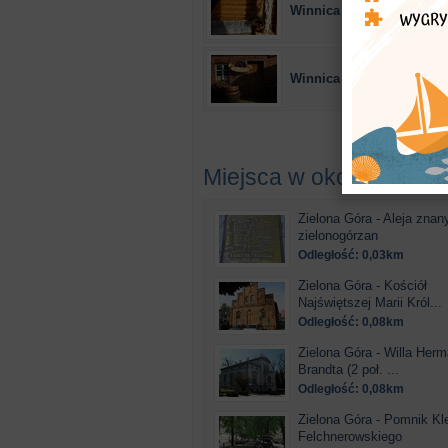
Winnica na Leśnej Polan
Winnica „Kinga”
Miejsca w okolicy
Zielona Góra - Aleja znan
zielonogórzan
Odległość: 0,03km
Zielona Góra - Kościół
Najświętszej Marii Król...
Odległość: 0,08km
Zielona Góra - Willa Her
Brandta (2 poł. ...
Odległość: 0,08km
Zielona Góra - Pomnik K
Felchnerowskiego