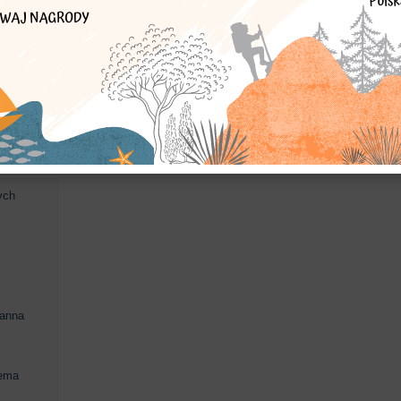
ie
Muzeum Ziemi Lubuskiej
eksponat
kamienie plotkarskie
kami
kara średniowieczna
tradycja
ych
manna
lema