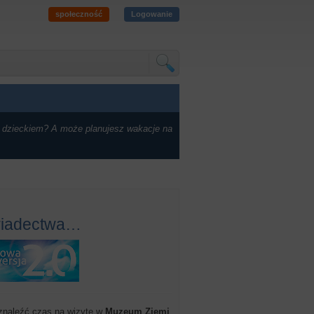
społeczność
Logowanie
 dzieckiem? A może planujesz wakacje na
świadectwa…
 znaleźć czas na wizytę w
Muzeum Ziemi