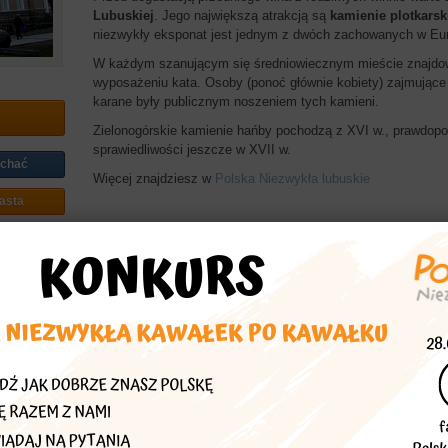
Lubuskiej
. Jego największą atrakcją są
kamienie plotkarsk
niezwykły eksponat jest jednym z dwóch zachowanych w Eur
W każdym szanującym się średniowiecznym mieście znajdowa
wyposażeniu kata. Osoby (ponoć głównie kobiety) zajmujące
karane były publicznym noszeniem tych kamieni.
Zielonogórskie kamienie hańby pochodzą z XVI w., prawdop
sprawiedliwości jeszcze w XVII w.
echać
Więcej znajdziesz w
Polska Niezwykła lubuskie
asta