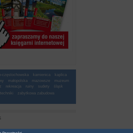
ko-częstochowska
kamienica
kaplica
wy
małopolska
mazowsze
muzeum
z
rekreacja
ruiny
sudety
śląsk
techniki
zabytkowa zabudowa
S