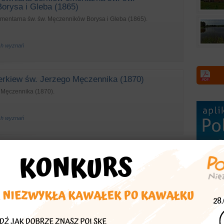
orysa i Gleba (1865)
mentarna św. św. Męczenników Borysa i Gleba (1865).
ych wyznań
erkiew św. Jerzego Męczennika (1870)
 Męczennika (1870).
ych wyznań
apliczka przydrożna
ogi z wiejską uliczką na małym pagórku stoi murowana kapliczka
żej. Z tego miejsca możemy dostrzec niedaleko stojącą cerkiew
ięzcy.
że przydrożne