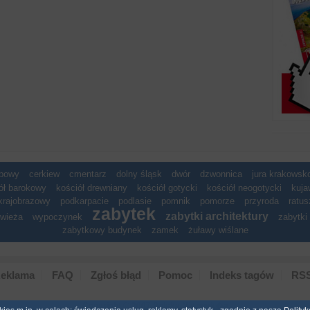
spowy
cerkiew
cmentarz
dolny śląsk
dwór
dzwonnica
jura krakows
ół barokowy
kościół drewniany
kościół gotycki
kościół neogotycki
kuja
krajobrazowy
podkarpacie
podlasie
pomnik
pomorze
przyroda
ratus
zabytek
zabytki architektury
wieża
wypoczynek
zabytki 
zabytkowy budynek
zamek
żuławy wiślane
eklama
FAQ
Zgłoś błąd
Pomoc
Indeks tagów
RS
Copyright © 2007 Polska Niezwyk�a