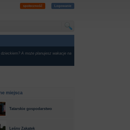
społeczność
Logowanie
 dzieckiem? A może planujesz wakacje na
ne miejsca
Tatarskie gospodarstwo
Leśny Zakątek