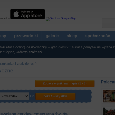
ównież w
rasy
przewodniki
galerie
sklep
społeczność
nia!
Masz ochotę na wycieczkę w głąb Ziemi? Szukasz pomysłu na wyjazd z
z miejsce, którego szukasz!
szukania (3 znalezionych)
tyczne
Poleca
Zobacz wyniki na mapie (1 - 3)
lub
pokaż wszystkie
rewniana cerkiew cmentarna św. św.