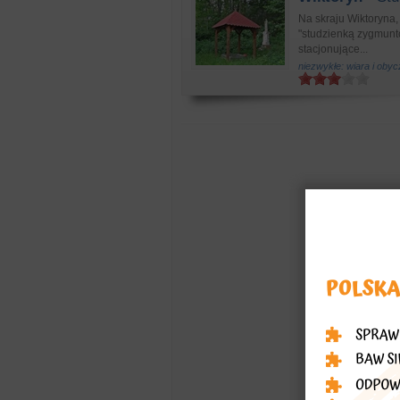
Na skraju Wiktoryna
"studzienką zygmunto
stacjonujące...
niezwykłe: wiara i obyc