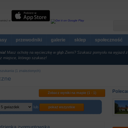
ównież w
rasy
przewodniki
galerie
sklep
społeczność
nia!
Masz ochotę na wycieczkę w głąb Ziemi? Szukasz pomysłu na wyjazd z
z miejsce, którego szukasz!
szukania (1 znalezionych)
yczne
Poleca
Zobacz wyniki na mapie (1 - 1)
lub
pokaż wszystkie
udzienka zygmuntowska