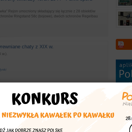
wka" Rejon umocniony składający się łącznie z 28 obiektów
schronów Ringstand 58c (bojowe), dwóch schronów Regelbau
rewniane chaty z XIX w.
 w.).
dynki