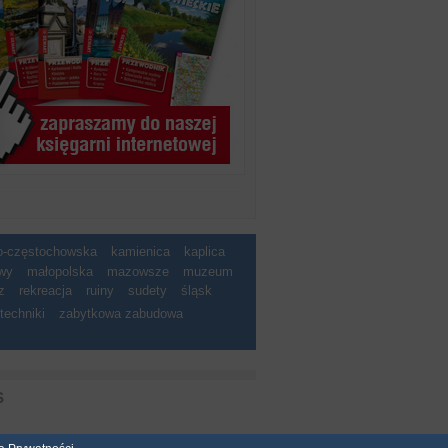
ko-częstochowska
kamienica
kaplica
wy
małopolska
mazowsze
muzeum
z
rekreacja
ruiny
sudety
śląsk
techniki
zabytkowa zabudowa
S