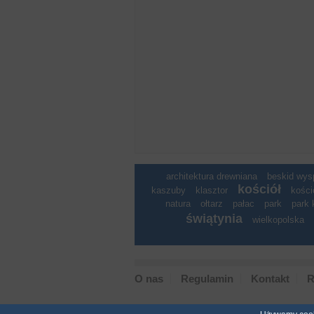
architektura drewniana
beskid wy
kościół
kaszuby
klasztor
kości
natura
ołtarz
pałac
park
park 
świątynia
wielkopolska
O nas
Regulamin
Kontakt
R