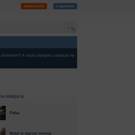
społeczność
Logowanie
 dzieckiem? A może planujesz wakacje na
ne miejsca
Pałac
Hotel w starym młynie