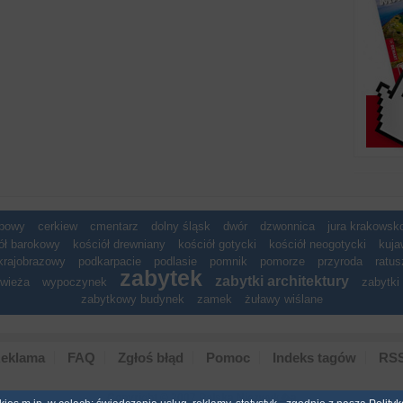
spowy
cerkiew
cmentarz
dolny śląsk
dwór
dzwonnica
jura krakows
ół barokowy
kościół drewniany
kościół gotycki
kościół neogotycki
kuja
krajobrazowy
podkarpacie
podlasie
pomnik
pomorze
przyroda
ratus
zabytek
zabytki architektury
wieża
wypoczynek
zabytki 
zabytkowy budynek
zamek
żuławy wiślane
eklama
FAQ
Zgłoś błąd
Pomoc
Indeks tagów
RS
Copyright © 2007 Polska Niezwyk�a