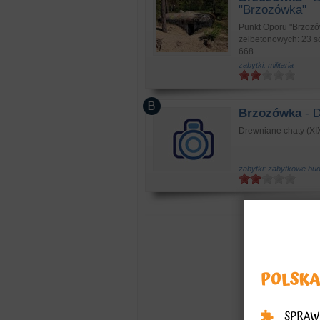
"Brzozówka"
Punkt Oporu "Brzozó
żelbetonowych: 23 
668...
zabytki: militaria
Brzozówka
- D
Drewniane chaty (XIX
zabytki: zabytkowe bu