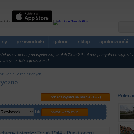
ównież w
rasy
przewodniki
galerie
sklep
społeczność
nia!
Masz ochotę na wycieczkę w głąb Ziemi? Szukasz pomysłu na wyjazd z
z miejsce, którego szukasz!
szukania (2 znalezionych)
styczne
Poleca
Zobacz wyniki na mapie (1 - 2)
lub
pokaż wszystkie
chrony twierdzy Toruń 1944 - Punkt oporu