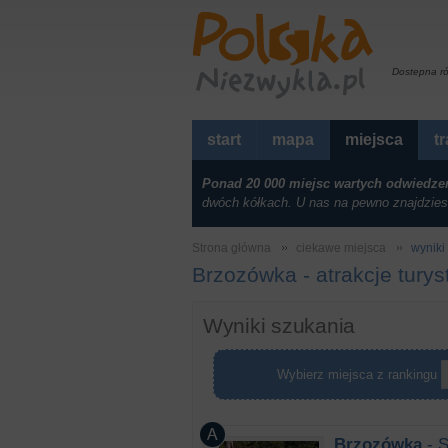
Dostepna r
start
mapa
miejsca
t
Ponad 20 000 miejsc wartych odwiedze
dwóch kółkach. U nas na pewno znajdzies
Strona główna
ciekawe miejsca
wyniki 
Brzozówka - atrakcje tury
Wyniki szukania
Wybierz miejsca z rankingu
Brzozówka
- S