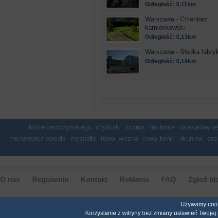
Odległość: 0,11km
Warszawa - Cmentarz
kamionkowski
Odległość: 0,13km
Warszawa - Słodka fabry
Odległość: 0,18km
blizne łaszczyńskiego
chyliczki
czarna
duchnice
dziekanów le
michałowice-osiedle
mysiadło
nowa iwiczna
nowy konik
okuniew
os
O nas
Regulamin
Kontakt
Reklama
FAQ
Zgłoś bł
Używamy cooki
Wszystkie prawa zastrze�one. �adna cz�� ani ca�o�� serwisu nie mo�e by� reprodukow
Korzystanie z witryny bez zmiany ustawień Twoje