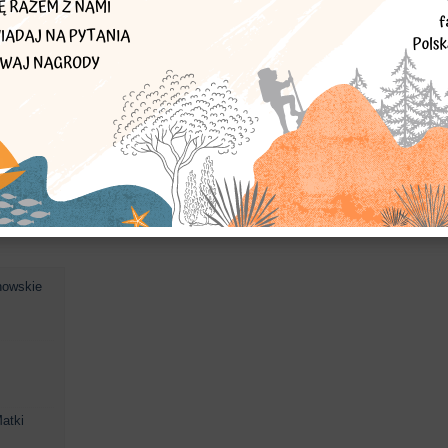
 austeria z
won"
howskie
atki