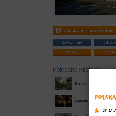
pobierz miniprzewodnik
Zobacz mapę
Jak doj
Zdjęcia (10)
Plan mi
Polecane miejsca
Park Linowy Warszawa
Fabryka Trzciny