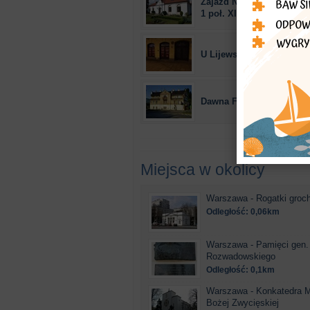
Zajazd Napoleoński, czyli
1 poł. XIX w.
U Lijewskiego
Dawna Fabryka Gilz "Dz
Miejsca w okolicy
Warszawa - Rogatki groc
Odległość: 0,06km
Warszawa - Pamięci gen.
Rozwadowskiego
Odległość: 0,1km
Warszawa - Konkatedra M
Bożej Zwycięskiej