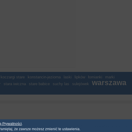
koczargi stare
konstancin-jeziorna
laski
lipków
łomianki
marki
warszawa
y
stara iwiczna
stare babice
suchy las
sulejówek
ką Prywatności
.
 mo�e by� u�yta do innej publikacji oraz przechowywana w jakiejkolwiek bazie danych
amiętaj, że zawsze możesz zmienić te ustawienia.