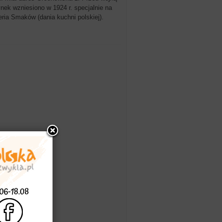
nek wzniesiono w 1924 r. specjalnie na
eria Smaków (dania kuchni polskiej).
zie zjeść