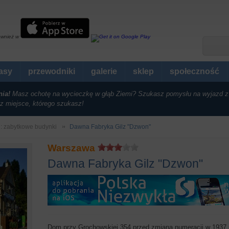
ównież w
rasy
przewodniki
galerie
sklep
społeczność
nia!
Masz ochotę na wycieczkę w głąb Ziemi? Szukasz pomysłu na wyjazd z
z miejsce, którego szukasz!
i: zabytkowe budynki
Dawna Fabryka Gilz "Dzwon"
Warszawa
Dawna Fabryka Gilz "Dzwon"
Dom przy Grochowskiej 354 przed zmianą numeracji w 1937 r