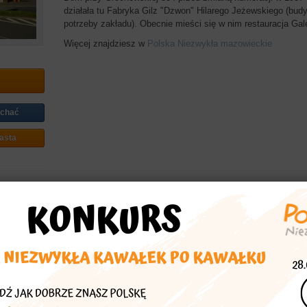
działała tu Fabryka Gilz "Dzwon" Hilarego Jeżewskiego (budy
potrzeby zakładu). Obecnie mieści się w nim restauracja Gal
Więcej znajdziesz w
Polska Niezwykła mazowieckie
echać
asta
Fabryka Gilz Dzwon
gilza
restauracja
Galeria Smaków
gd