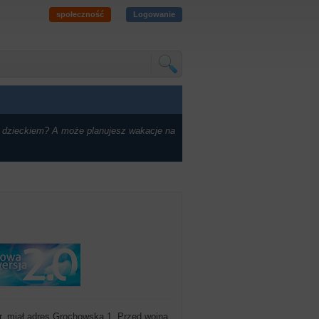
społeczność
Logowanie
 dzieckiem? A może planujesz wakacje na
. miał adres Grochowska 1. Przed wojną