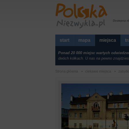
Dostepna r
start
mapa
miejsca
t
Ponad 20 000 miejsc wartych odwiedze
dwóch kółkach. U nas na pewno znajdzies
Strona główna
ciekawe miejsca
zabytk